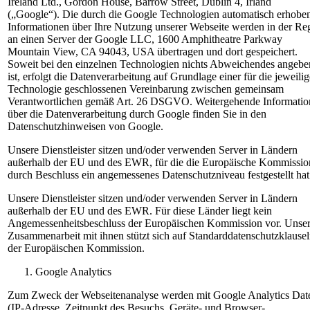
Ireland Ltd., Gordon House, Barrow Street, Dublin 4, Irland
(„Google“). Die durch die Google Technologien automatisch erhobe
Informationen über Ihre Nutzung unserer Webseite werden in der Re
an einen Server der Google LLC, 1600 Amphitheatre Parkway
Mountain View, CA 94043, USA übertragen und dort gespeichert.
Soweit bei den einzelnen Technologien nichts Abweichendes angebe
ist, erfolgt die Datenverarbeitung auf Grundlage einer für die jeweilig
Technologie geschlossenen Vereinbarung zwischen gemeinsam
Verantwortlichen gemäß Art. 26 DSGVO. Weitergehende Informatio
über die Datenverarbeitung durch Google finden Sie in den
Datenschutzhinweisen von Google.
Unsere Dienstleister sitzen und/oder verwenden Server in Ländern
außerhalb der EU und des EWR, für die die Europäische Kommissio
durch Beschluss ein angemessenes Datenschutzniveau festgestellt hat
Unsere Dienstleister sitzen und/oder verwenden Server in Ländern
außerhalb der EU und des EWR. Für diese Länder liegt kein
Angemessenheitsbeschluss der Europäischen Kommission vor. Unse
Zusammenarbeit mit ihnen stützt sich auf Standarddatenschutzklause
der Europäischen Kommission.
Google Analytics
Zum Zweck der Webseitenanalyse werden mit Google Analytics Dat
(IP-Adresse, Zeitpunkt des Besuchs, Geräte- und Browser-