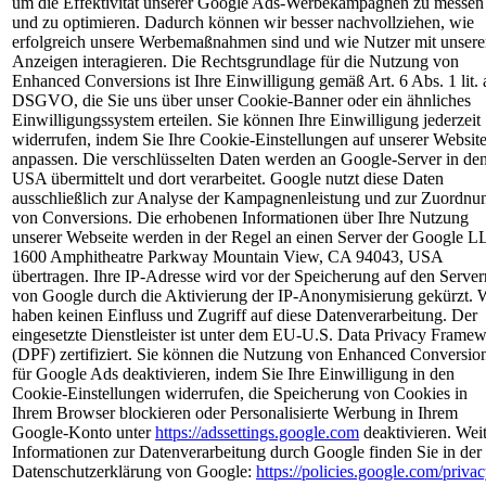
um die Effektivität unserer Google Ads-Werbekampagnen zu messen
und zu optimieren. Dadurch können wir besser nachvollziehen, wie
erfolgreich unsere Werbemaßnahmen sind und wie Nutzer mit unser
Anzeigen interagieren. Die Rechtsgrundlage für die Nutzung von
Enhanced Conversions ist Ihre Einwilligung gemäß Art. 6 Abs. 1 lit. 
DSGVO, die Sie uns über unser Cookie-Banner oder ein ähnliches
Einwilligungssystem erteilen. Sie können Ihre Einwilligung jederzeit
widerrufen, indem Sie Ihre Cookie-Einstellungen auf unserer Websit
anpassen. Die verschlüsselten Daten werden an Google-Server in de
USA übermittelt und dort verarbeitet. Google nutzt diese Daten
ausschließlich zur Analyse der Kampagnenleistung und zur Zuordnu
von Conversions. Die erhobenen Informationen über Ihre Nutzung
unserer Webseite werden in der Regel an einen Server der Google L
1600 Amphitheatre Parkway Mountain View, CA 94043, USA
übertragen. Ihre IP-Adresse wird vor der Speicherung auf den Server
von Google durch die Aktivierung der IP-Anonymisierung gekürzt. 
haben keinen Einfluss und Zugriff auf diese Datenverarbeitung. Der
eingesetzte Dienstleister ist unter dem EU-U.S. Data Privacy Frame
(DPF) zertifiziert. Sie können die Nutzung von Enhanced Conversio
für Google Ads deaktivieren, indem Sie Ihre Einwilligung in den
Cookie-Einstellungen widerrufen, die Speicherung von Cookies in
Ihrem Browser blockieren oder Personalisierte Werbung in Ihrem
Google-Konto unter
https://adssettings.google.com
deaktivieren. Wei
Informationen zur Datenverarbeitung durch Google finden Sie in der
Datenschutzerklärung von Google:
https://policies.google.com/privac